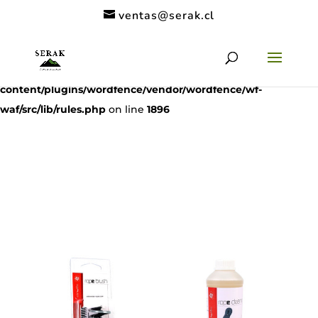
ventas@serak.cl
Deprecated
: preg_replace(): Passing null to parameter #3
($subject) of type array|string is deprecated in
/home/clients/11c6de9a53a49962a9f838dac1be5068/serak.cl/
content/plugins/wordfence/vendor/wordfence/wf-
waf/src/lib/rules.php
on line
1896