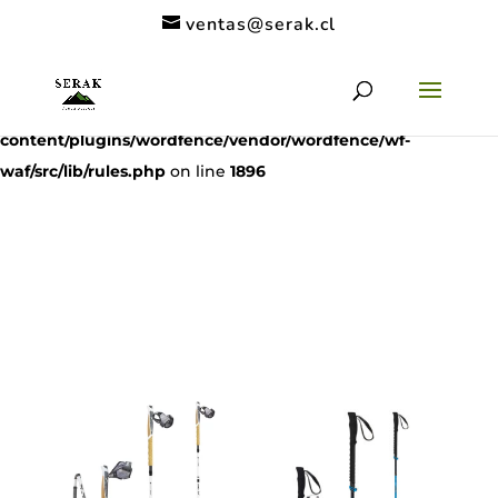
ventas@serak.cl
Deprecated
: preg_replace(): Passing null to parameter #3
($subject) of type array|string is deprecated in
/home/clients/11c6de9a53a49962a9f838dac1be5068/serak.cl/
content/plugins/wordfence/vendor/wordfence/wf-
waf/src/lib/rules.php
on line
1896