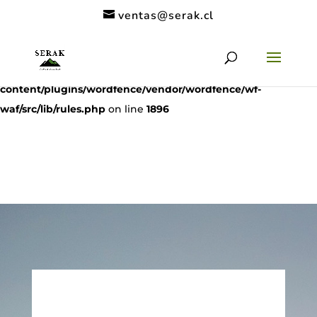
ventas@serak.cl
Deprecated
: preg_replace(): Passing null to parameter #3
($subject) of type array|string is deprecated in
/home/clients/11c6de9a53a49962a9f838dac1be5068/serak.cl/
content/plugins/wordfence/vendor/wordfence/wf-
waf/src/lib/rules.php
on line
1896