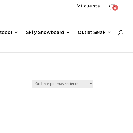
Mi cuenta
0
tdoor
Ski y Snowboard
Outlet Serak