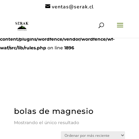
ventas@serak.cl
Deprecated
: preg_replace(): Passing null to parameter #3
($subject) of type array|string is deprecated in
/home/clients/11c6de9a53a49962a9f838dac1be5068/serak.cl/
content/plugins/wordfence/vendor/wordfence/wf-
waf/src/lib/rules.php
on line
1896
bolas de magnesio
Mostrando el único resultado