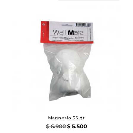
Magnesio 35 gr
El
El
$
6.900
$
5.500
precio
precio