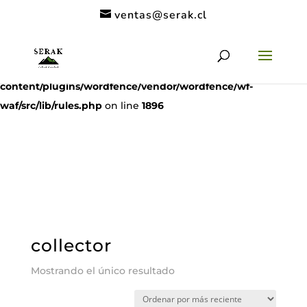
ventas@serak.cl
Deprecated
: preg_replace(): Passing null to parameter #3
($subject) of type array|string is deprecated in
/home/clients/11c6de9a53a49962a9f838dac1be5068/serak.cl/
content/plugins/wordfence/vendor/wordfence/wf-
waf/src/lib/rules.php
on line
1896
collector
Mostrando el único resultado