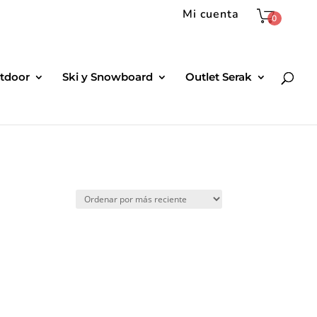
Mi cuenta
0
tdoor
Ski y Snowboard
Outlet Serak