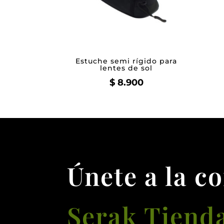
Estuche semi rígido para
lentes de sol
$
8.900
Únete a la c
Serak Tiend