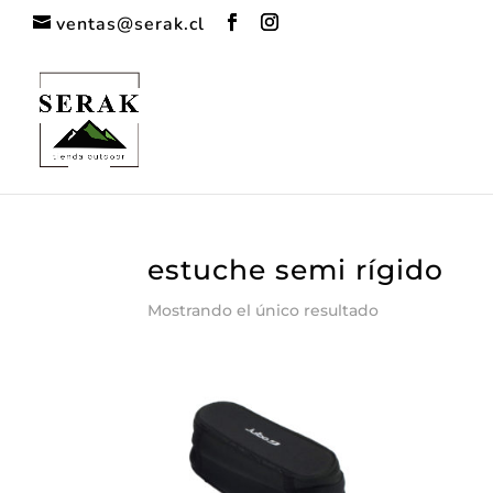
ventas@serak.cl
estuche semi rígido
Mostrando el único resultado