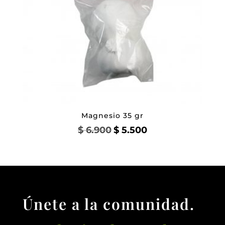
Magnesio 35 gr
El
El
$
6.900
$
5.500
precio
precio
original
actual
era:
es:
$ 6.900.
$ 5.500.
Únete a la comunidad.