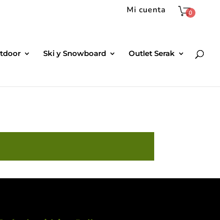
Mi cuenta
0
tdoor
Ski y Snowboard
Outlet Serak