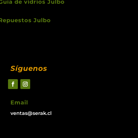
Guía de vidrios Julbo
Repuestos Julbo
Síguenos
Email
ventas@serak.cl