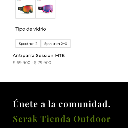
Tipo de vidrio
Spectron 2
Spectron 2+0
Antiparra Session MTB
Rango
$
69.900
-
$
79.900
de
precios:
desde
$ 69.900
hasta
Únete a la comunidad.
$ 79.900
Serak Tienda Outdoor