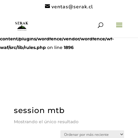
ventas@serak.cl
Deprecated
: preg_replace(): Passing null to parameter #3
($subject) of type array|string is deprecated in
/home/clients/11c6de9a53a49962a9f838dac1be5068/serak.cl/
content/plugins/wordfence/vendor/wordfence/wf-
waf/src/lib/rules.php
on line
1896
session mtb
Mostrando el único resultado