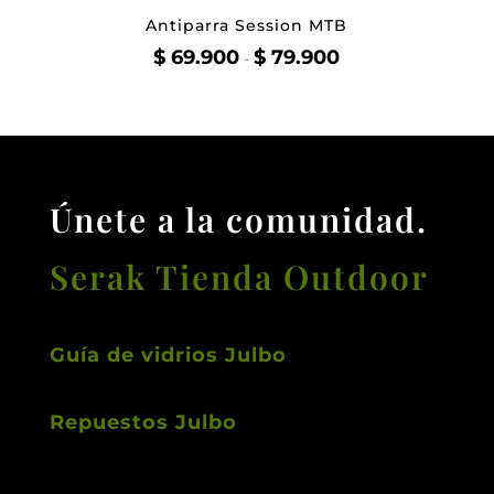
Antiparra Session MTB
Rango
$
69.900
$
79.900
-
de
precios:
desde
$ 69.900
hasta
$ 79.900
Únete a la comunidad.
Serak Tienda Outdoor
Guía de vidrios Julbo
Repuestos Julbo