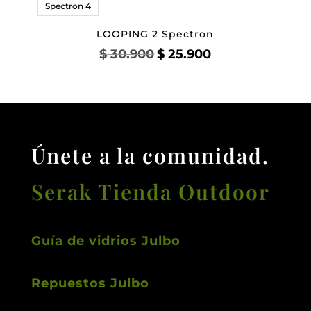
Spectron 4
LOOPING 2 Spectron
El
El
$
30.900
$
25.900
precio
precio
original
actual
era:
es:
$ 30.900.
$ 25.900.
Únete a la comunidad.
Serak Tienda Outdoor
Guía de vidrios Julbo
Repuestos Julbo