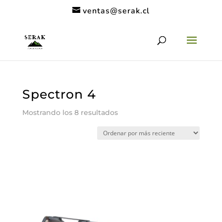
ventas@serak.cl
Spectron 4
Ordenado
Mostrando los 8 resultados
por
los
últimos