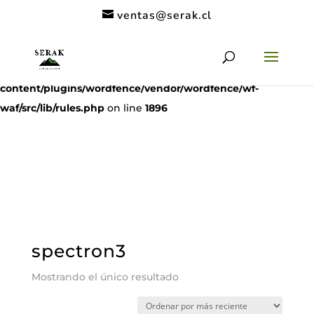
ventas@serak.cl
Deprecated
: preg_replace(): Passing null to parameter #3
($subject) of type array|string is deprecated in
/home/clients/11c6de9a53a49962a9f838dac1be5068/serak.cl/
content/plugins/wordfence/vendor/wordfence/wf-
waf/src/lib/rules.php
on line
1896
spectron3
Mostrando el único resultado