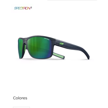
los
últimos
Colores