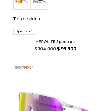
Tipo de vidrio
Spectron 3
AEROLITE Spectron
El
El
$
104.900
$
99.900
precio
precio
original
actual
era:
es:
$ 104.900.
$ 99.900.