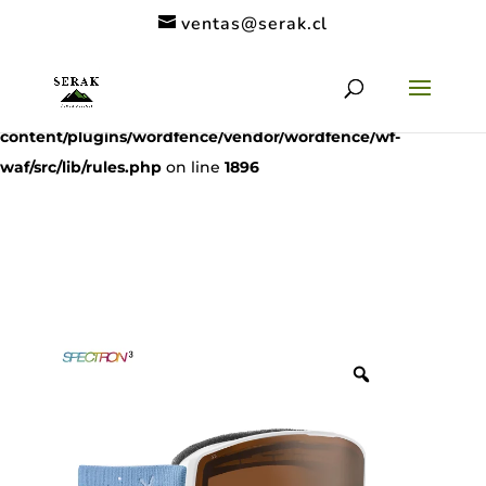
ventas@serak.cl
Deprecated
: preg_replace(): Passing null to parameter #3
($subject) of type array|string is deprecated in
/home/clients/11c6de9a53a49962a9f838dac1be5068/serak.cl/
content/plugins/wordfence/vendor/wordfence/wf-
waf/src/lib/rules.php
on line
1896