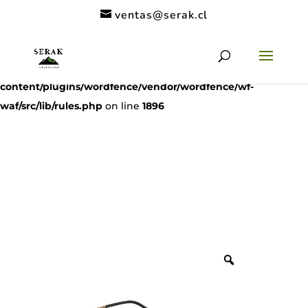
ventas@serak.cl
Deprecated
: preg_replace(): Passing null to parameter #3
($subject) of type array|string is deprecated in
/home/clients/11c6de9a53a49962a9f838dac1be5068/serak.cl/
content/plugins/wordfence/vendor/wordfence/wf-
waf/src/lib/rules.php
on line
1896