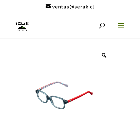
ventas@serak.cl