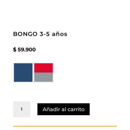
BONGO 3-5 años
$
59.900
BONGO
Añadir al carrito
3-
5
años