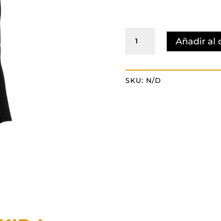
Collant
Añadir al 
Polaire
Kid
cantidad
SKU:
N/D