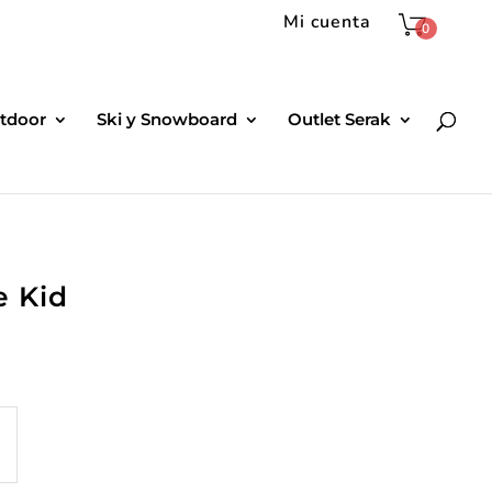
Mi cuenta
0
tdoor
Ski y Snowboard
Outlet Serak
e Kid