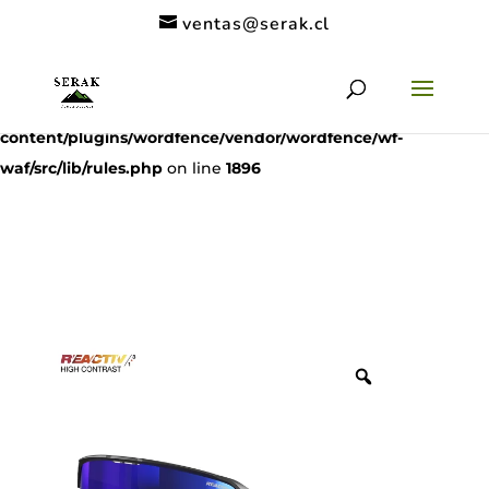
ventas@serak.cl
Deprecated
: preg_replace(): Passing null to parameter #3
($subject) of type array|string is deprecated in
/home/clients/11c6de9a53a49962a9f838dac1be5068/serak.cl/
content/plugins/wordfence/vendor/wordfence/wf-
waf/src/lib/rules.php
on line
1896