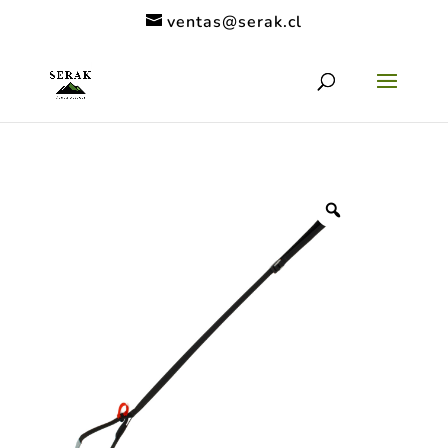
ventas@serak.cl