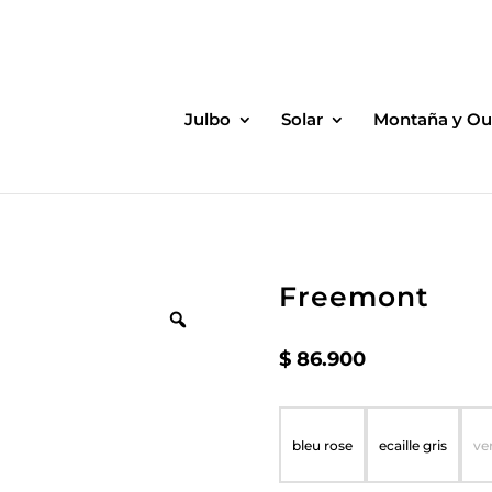
Julbo
Solar
Montaña y Ou
Freemont
$
86.900
bleu rose
ecaille gris
ve