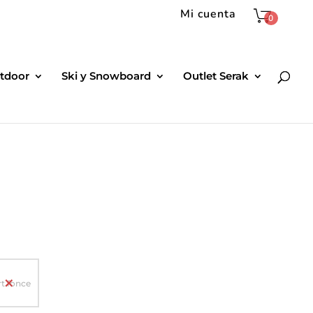
Mi cuenta
0
tdoor
Ski y Snowboard
Outlet Serak
rt fonce