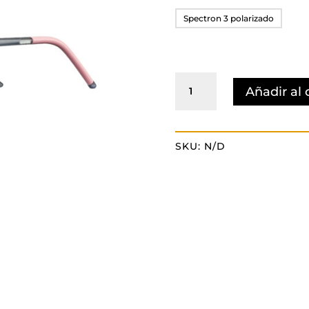
Spectron 3 polarizado
Freemont
Añadir al 
cantidad
SKU:
N/D