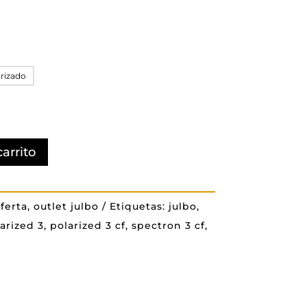
precios:
desde
$ 79.900
hasta
arizado
$ 89.900
carrito
ferta
,
outlet julbo
Etiquetas:
julbo
,
arized 3
,
polarized 3 cf
,
spectron 3 cf
,