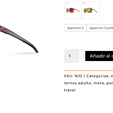
Spectron 3
Spectron 3 pol
META
Añadir al 
cantidad
SKU:
N/D
Categorías:
o
lentes adulto
,
meta
,
pol
travel