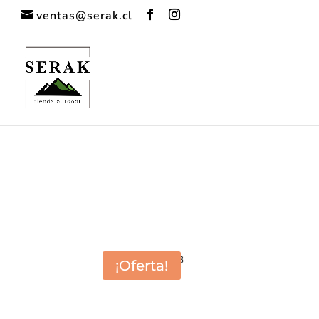
ventas@serak.cl
Deprecated
: preg_replace(): Passing null to parameter #3 ($su
content/plugins/wordfence/vendor/wordfence/wf-waf/src/lib
¡Oferta!