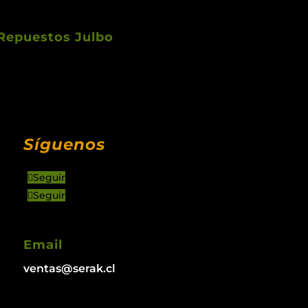
Repuestos Julbo
Síguenos
Seguir
Seguir
Email
ventas@serak.cl