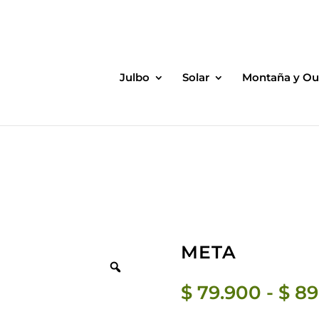
bject) of type array|string is deprecated in
/home/clients/11c
/rules.php
on line
1896
Julbo
Solar
Montaña y Ou
META
$
79.900
-
$
89