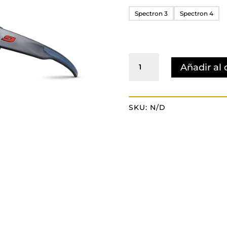
Spectron 3
Spectron 4
MONTEBIANCO
Añadir al 
2
Spectron
cantidad
SKU:
N/D