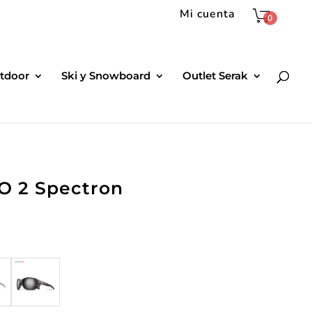
Mi cuenta
0
tdoor
Ski y Snowboard
Outlet Serak
 2 Spectron