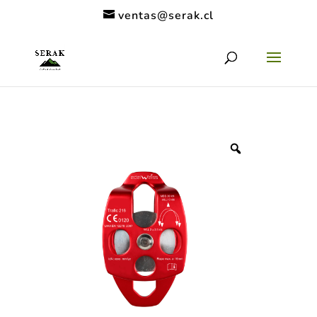
ventas@serak.cl