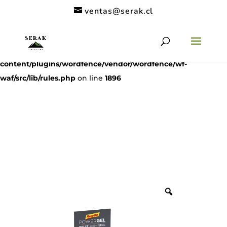
ventas@serak.cl
Deprecated
: preg_replace(): Passing null to parameter #3
($subject) of type array|string is deprecated in
/home/clients/11c6de9a53a49962a9f838dac1be5068/serak.cl/
content/plugins/wordfence/vendor/wordfence/wf-
waf/src/lib/rules.php
on line
1896