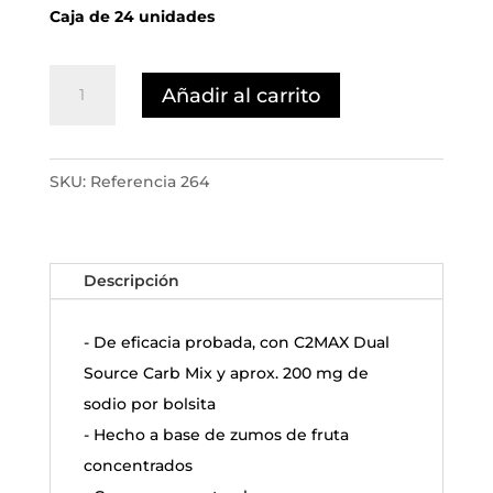
Caja de 24 unidades
Powerbar
Añadir al carrito
Gel
frutos
rojos
SKU:
Referencia 264
cantidad
Descripción
- De eficacia probada, con C2MAX Dual
Source Carb Mix y aprox. 200 mg de
sodio por bolsita
- Hecho a base de zumos de fruta
concentrados