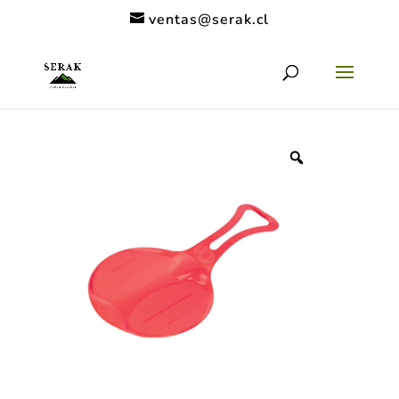
ventas@serak.cl