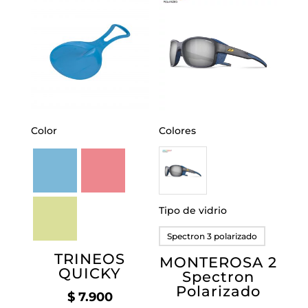
desde
$ 184.900
hasta
$ 204.900
Color
Colores
Tipo de vidrio
Spectron 3 polarizado
TRINEOS
MONTEROSA 2
QUICKY
Spectron
Polarizado
$
7.900