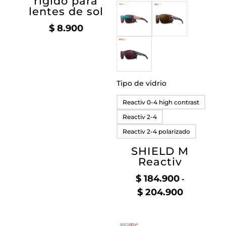
rígido para
lentes de sol
$
8.900
Tipo de vidrio
Reactiv 0-4 high contrast
Reactiv 2-4
Reactiv 2-4 polarizado
SHIELD M
Reactiv
$
184.900
-
$
204.900
Rango
de
precios: