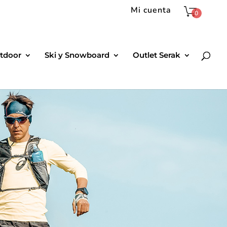
Mi cuenta
0
tdoor
Ski y Snowboard
Outlet Serak