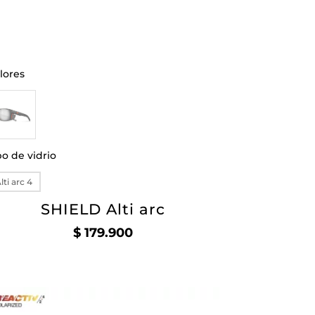
lores
po de vidrio
lti arc 4
SHIELD Alti arc
$
179.900