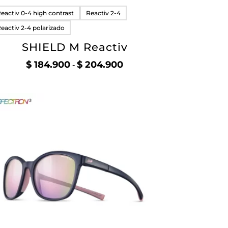
eactiv 0-4 high contrast
Reactiv 2-4
eactiv 2-4 polarizado
SHIELD M Reactiv
$
184.900
$
204.900
Rango
-
de
precios:
desde
$ 184.900
hasta
$ 204.900