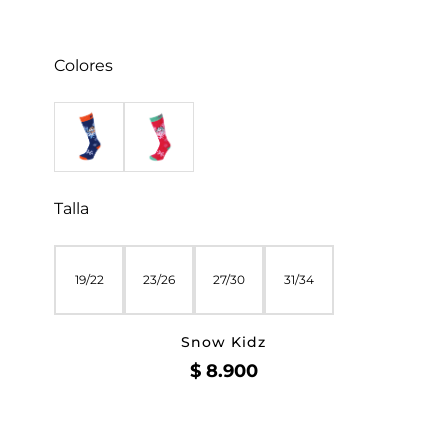
Colores
Talla
19/22
23/26
27/30
31/34
Snow Kidz
$
8.900