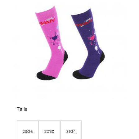
Talla
23/26
27/30
31/34