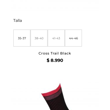
Talla
35-37
38-40
41-43
44-46
Cross Trail Black
$
8.990