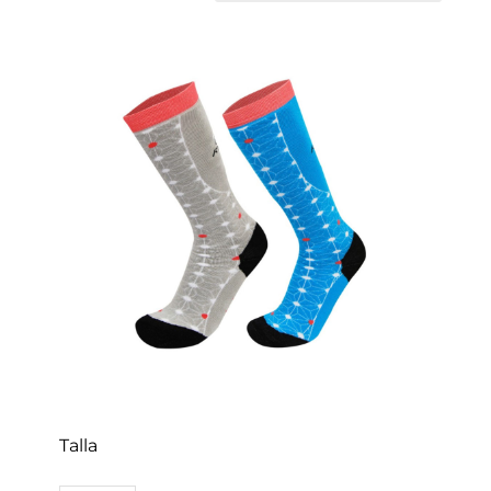
los
últimos
Talla