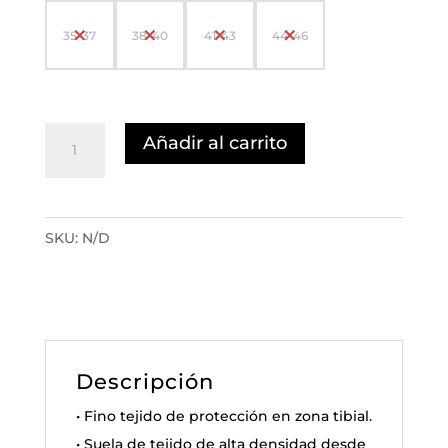
35-37
38-40
41-43
44-46
Clairiere
Añadir al carrito
Randonnée
Gris
Clair
SKU:
N/D
cantidad
Descripción
• Fino tejido de protección en zona tibial.
• Suela de tejido de alta densidad desde